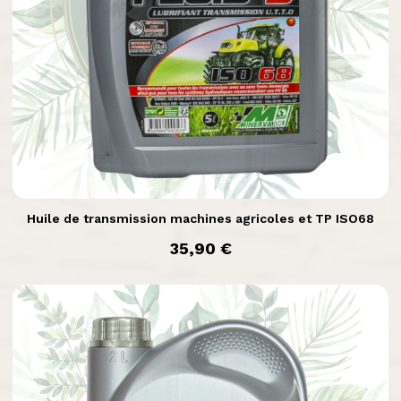

Aperçu rapide
Huile de transmission machines agricoles et TP ISO68
prix
35,90 €