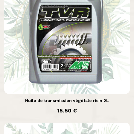

Aperçu rapide
Huile de transmission végétale ricin 2L
prix
15,50 €