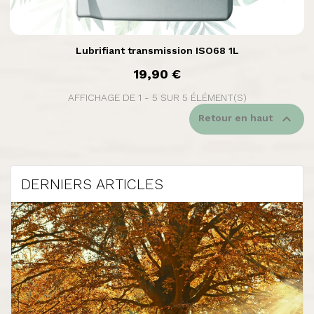

Aperçu rapide
Lubrifiant transmission ISO68 1L
prix
19,90 €
AFFICHAGE DE 1 - 5 SUR 5 ÉLÉMENT(S)

Retour en haut
DERNIERS ARTICLES