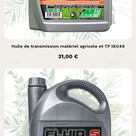

Aperçu rapide
Huile de transmission matériel agricole et TP ISO46
prix
31,00 €