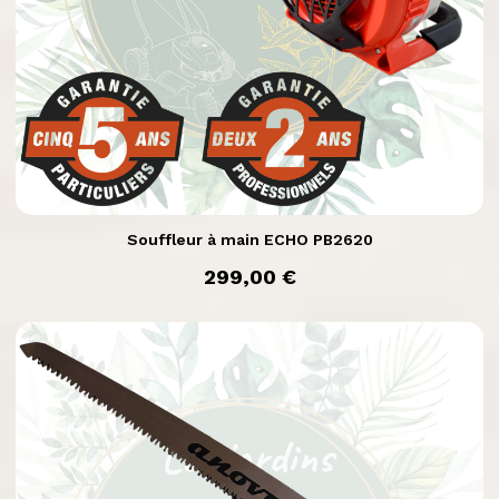

Aperçu rapide
Souffleur à main ECHO PB2620
prix
299,00 €