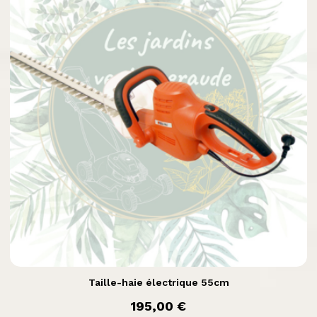

Aperçu rapide
Taille-haie électrique 55cm
prix
195,00 €