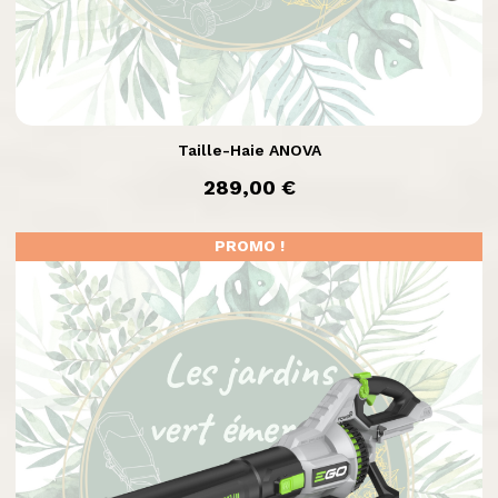

Aperçu rapide
Taille-Haie ANOVA
prix
289,00 €
PROMO !