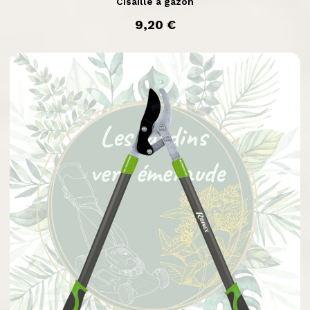
Cisaille à gazon
prix
9,20 €