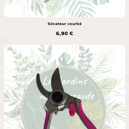

Aperçu rapide
Sécateur courbé
prix
6,90 €