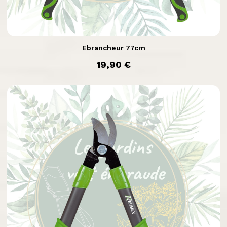

Aperçu rapide
Ebrancheur 77cm
prix
19,90 €