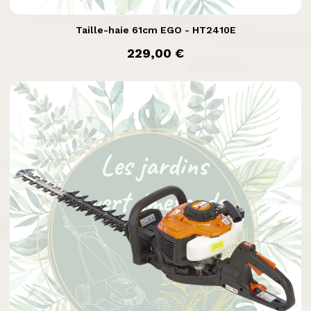

Aperçu rapide
Taille-haie 61cm EGO - HT2410E
prix
229,00 €