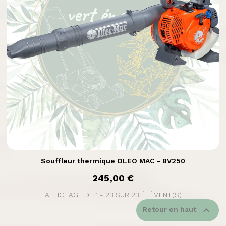

Aperçu rapide
Souffleur thermique OLEO MAC - BV250
prix
245,00 €
AFFICHAGE DE 1 - 23 SUR 23 ÉLÉMENT(S)

Retour en haut