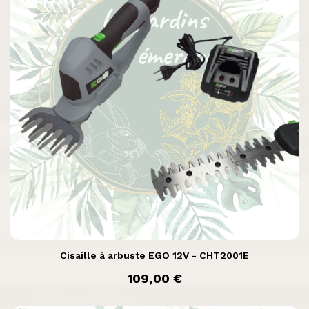

Aperçu rapide
Cisaille à arbuste EGO 12V - CHT2001E
prix
109,00 €