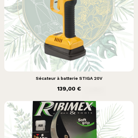

Aperçu rapide
Sécateur à batterie STIGA 20V
prix
139,00 €