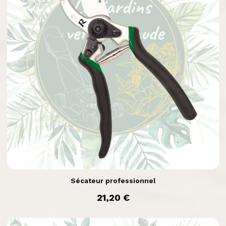

Aperçu rapide
Sécateur professionnel
prix
21,20 €