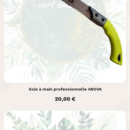

Aperçu rapide
Scie à main professionnelle ANOVA
prix
20,00 €