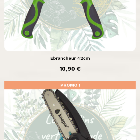

Aperçu rapide
Ebrancheur 42cm
prix
10,90 €
PROMO !