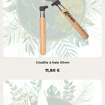

Aperçu rapide
Cisaille à haie 50cm
prix
11,80 €