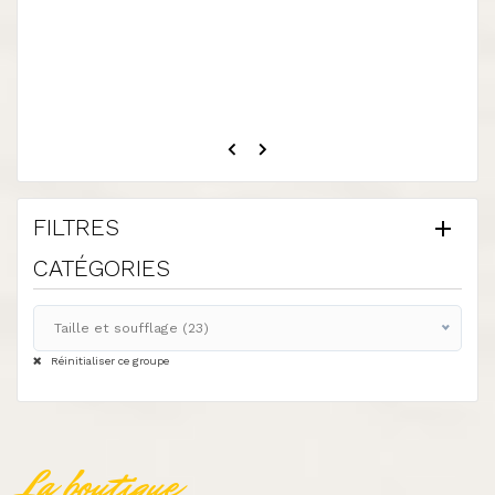
FILTRES
CATÉGORIES
Taille et soufflage (23)
Tous
Réinitialiser ce groupe
Souffleurs thermiques (2)
Outils à main (12)
Souflleurs (1)
La boutique
Souffleurs (3)