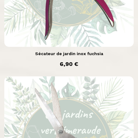

Aperçu rapide
Sécateur de jardin inox fuchsia
prix
6,90 €