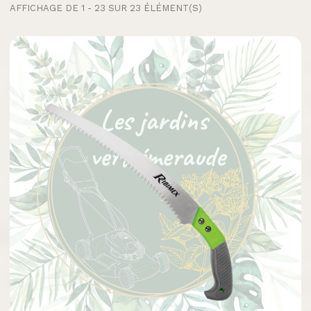
contribue à l'aider à conserver une meilleure santé. Cette
AFFICHAGE DE 1 - 23 SUR 23 ÉLÉMENT(S)
intervention est également bénéfique pour la santé et la
floraison.
En effet, la taille de l'arbre, l'arbuste, fruitier, c'est bien plus
que la coupe de feuilles. C'est aussi un moyen de :
stopper la propagation de maladies sur l'arbre,
aider à une meilleure pénétration de la lumière, grâce à
l'aération et à la création d'espaces entre les branches,
créer des formes décoratives et à embellir le paysage,
débarrasser les plants des cellules mortes ,
renforcer la plante pour des récoltes plus abondantes,
...
Quel que soit le type de taille que vous souhaitez opérer,
taille d'entretien
,
taille de rajeunissement
,
taille de floraison
,
taille de formation
,
taille de fructification
, nous avons le
savoir-faire et surtout l'expérience pour vous proposer du
matériel adéquat et efficace.
Tronçonneuse Oleo mac,