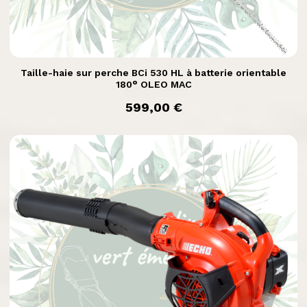

Aperçu rapide
Taille-haie sur perche BCi 530 HL à batterie orientable
180° OLEO MAC
prix
599,00 €