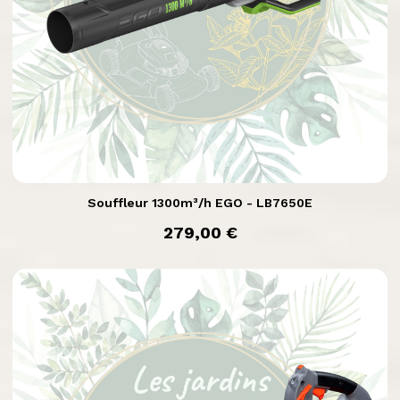

Aperçu rapide
Souffleur 1300m³/h EGO - LB7650E
prix
279,00 €