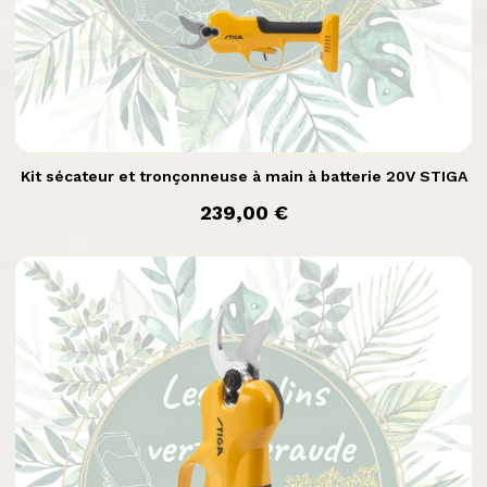

Aperçu rapide
Kit sécateur et tronçonneuse à main à batterie 20V STIGA
prix
239,00 €