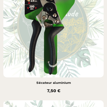

Aperçu rapide
Sécateur aluminium
prix
7,50 €