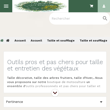

Accueil
Accueil
Taille et soufflage
Taille et soufflage
Outils pros et pas chers pour taille
et entretien des végétaux
Taille décorative, taille des arbres fruitiers, taille d'hiver,...Nous
vous proposons sur notre
boutique de motoculture
un
ensemble d'
outils professionnels et pas chers pour tailler et
entretenir
efficacement vos
végétaux
.
Tailler un végétal se fait aussi bien pour notre confort visuel

Pertinence
que pour le bien-être de l'arbre ou de la plante. En effet,
élaguer un arbre, un arbuste, une plante à fleur, ou un fruitier