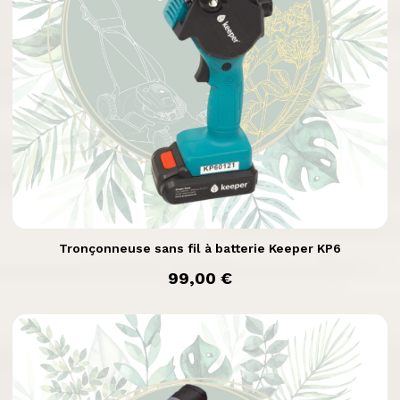

Aperçu rapide
Tronçonneuse sans fil à batterie Keeper KP6
prix
99,00 €