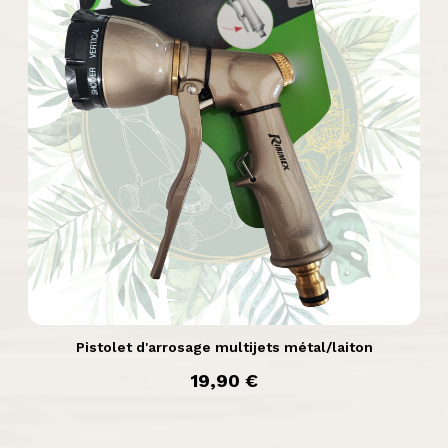

Aperçu rapide
Pistolet d'arrosage multijets métal/laiton
prix
19,90 €