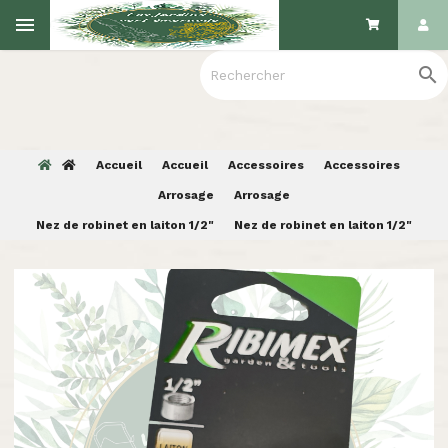

Accueil
Accueil
Accessoires
Accessoires
Arrosage
Arrosage
Nez de robinet en laiton 1/2"
Nez de robinet en laiton 1/2"