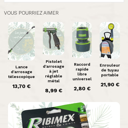
VOUS POURRIEZ AIMER



Aperçu
Aperçu

Aperçu
Aperçu
rapide
rapide
rapide
rapide
Pistolet
Raccord
Enrouleur
d'arrosage
Lance
rapide
de tuyau
à jet
d'arrosage
libre
portable
réglable
télescopique
universel
métal
prix
21,90 €
prix
13,70 €
prix
2,80 €
prix
8,99 €