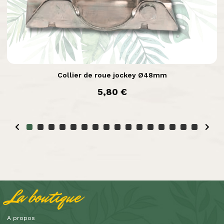

Aperçu rapide
Collier de roue jockey Ø48mm
prix
5,80 €
La boutique
A propos