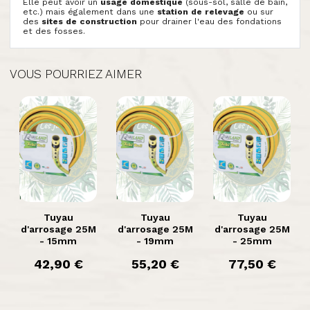
Elle peut avoir un
usage domestique
(sous-sol, salle de bain,
etc.) mais également dans une
station de relevage
ou sur
des
sites de construction
pour drainer l'eau des fondations
et des fosses.
VOUS POURRIEZ AIMER

Aperçu

Aperçu

Aperçu
rapide
rapide
rapide
Tuyau
Tuyau
Tuyau
d'arrosage 25M
d'arrosage 25M
d'arrosage 25M
- 15mm
- 19mm
- 25mm
prix
42,90 €
prix
55,20 €
prix
77,50 €