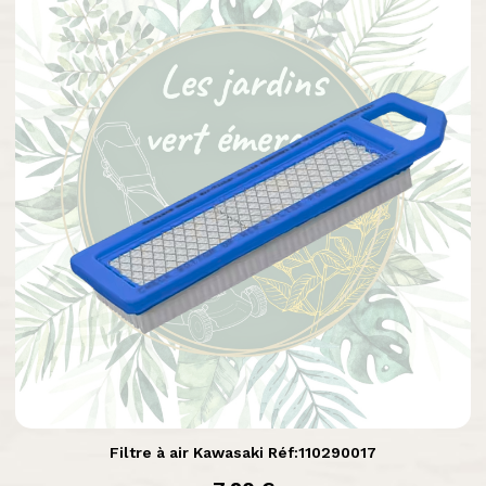

Aperçu rapide
Filtre à air Kawasaki Réf:110290017
prix