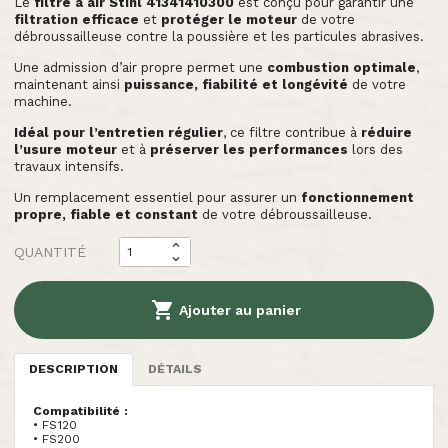
Le
filtre à air Stihl 41341410300
est conçu pour garantir une
filtration efficace
et
protéger le moteur
de votre
débroussailleuse contre la poussière et les particules abrasives.
Une admission d’air propre permet une
combustion optimale
,
maintenant ainsi
puissance, fiabilité et longévité
de votre
machine.
Idéal pour l’entretien régulier
, ce filtre contribue à
réduire
l’usure moteur
et à
préserver les performances
lors des
travaux intensifs.
Un remplacement essentiel pour assurer un
fonctionnement
propre, fiable et constant
de votre débroussailleuse.
QUANTITÉ

Ajouter au panier
DESCRIPTION
DÉTAILS
Compatibilité :
• FS120
• FS200