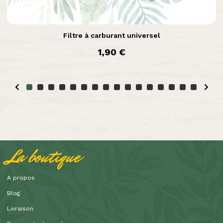

Aperçu rapide
Filtre à carburant universel
prix
1,90 €
La boutique
A propos
Blog
Livraison