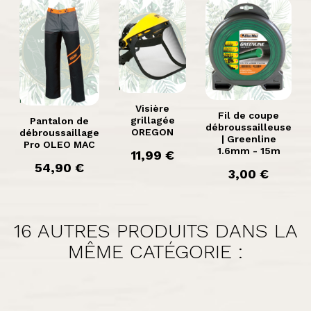

Aperçu

Aperçu
rapide

Aperçu rapide
rapide
Visière
Fil de coupe
grillagée
Pantalon de
débroussailleuse
OREGON
débroussaillage
| Greenline
Pro OLEO MAC
1.6mm - 15m
prix
11,99 €
prix
54,90 €
prix
3,00 €
16 AUTRES PRODUITS DANS LA
MÊME CATÉGORIE :