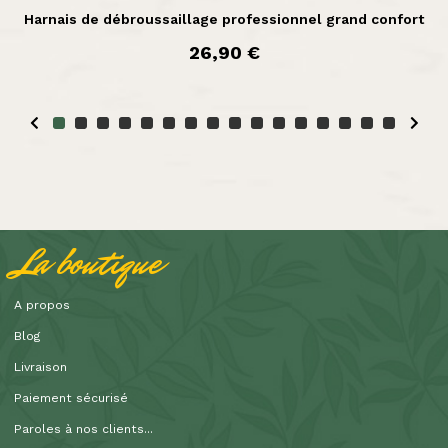
Harnais de débroussaillage professionnel grand confort
prix
26,90 €
La boutique
A propos
Blog
Livraison
Paiement sécurisé
Paroles à nos clients...