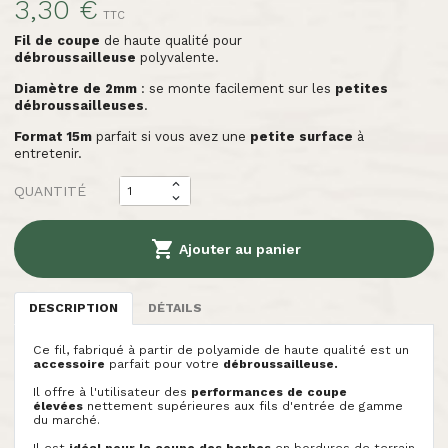
3,30 €
TTC
Fil de coupe
de haute qualité pour
débroussailleuse
polyvalente.
Diamètre de 2mm
: se monte facilement sur les
petites
débroussailleuses
.
Format 15m
parfait si vous avez une
petite surface
à
entretenir.
QUANTITÉ

Ajouter au panier
DESCRIPTION
DÉTAILS
Ce fil, fabriqué à partir de polyamide de haute qualité est un
accessoire
parfait pour votre
débroussailleuse.
Il offre à l'utilisateur des
performances de coupe
élevées
nettement supérieures aux fils d'entrée de gamme
du marché.
Il est
idéal pour la coupe des herbes
en bordures de terrain