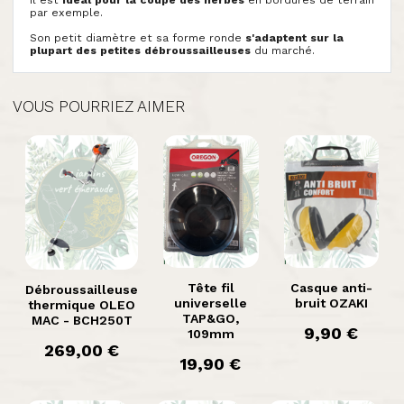
par exemple.
Son petit diamètre et sa forme ronde
s'adaptent sur la
plupart des petites débroussailleuses
du marché.
VOUS POURRIEZ AIMER

Aperçu

Aperçu

Aperçu rapide
rapide
rapide
Tête fil
Casque anti-
Débroussailleuse
universelle
bruit OZAKI
thermique OLEO
TAP&GO,
MAC - BCH250T
prix
9,90 €
109mm
prix
269,00 €
prix
19,90 €